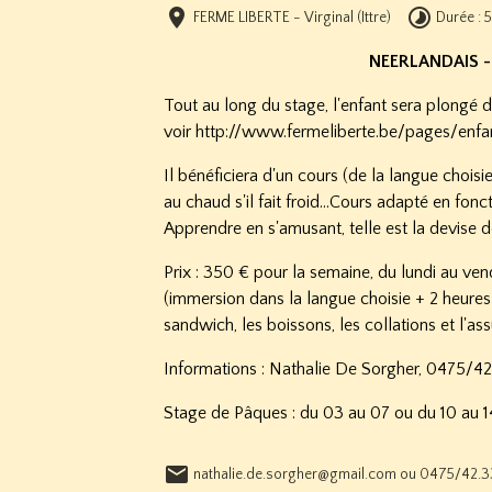
FERME LIBERTE - Virginal (Ittre)
Durée : 
NEERLANDAIS -
Tout au long du stage, l'enfant sera plongé d
voir
http://www.fermeliberte.be/pages/enfa
Il bénéficiera d'un cours (de la langue choisie)
au chaud s'il fait froid...Cours adapté en fonc
Apprendre en s'amusant, telle est la devise d
Prix : 350 € pour la semaine, du lundi au ve
(immersion dans la langue choisie + 2 heures 
sandwich, les boissons, les collations et l'a
Informations : Nathalie De Sorgher,
0475/42
Stage de Pâques : du 03 au 07 ou du 10 au 14
nathalie.de.sorgher@gmail.com ou 0475/42.3