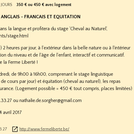
5 JOURS
350 € ou 450 € avec logement
 ANGLAIS - FRANCAIS ET EQUITATION
ans la langue et profitera du stage 'Cheval au Naturel',
nts/stage.html
 2 heures par jour, à l'extérieur dans la belle nature ou à l'intérieur
tion du niveau et de l'âge de l'enfant, interactif et communicatif.
e la Ferme Liberté !
ndredi, de 9h00 à 16h00, comprenant le stage linguistique
de cours par jour) et équitation (cheval au naturel), les repas
ssurance. (Logement possible = 450 € tout compris, places limitées)
.33.27
ou nathalie.de.sorgher@gmail.com
 avril 2017
3.27
http://www.fermeliberte.be/