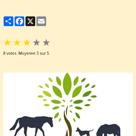
Partager
Facebook
X
Email
★
★
★
★
★
8
votes. Moyenne
3
sur 5.